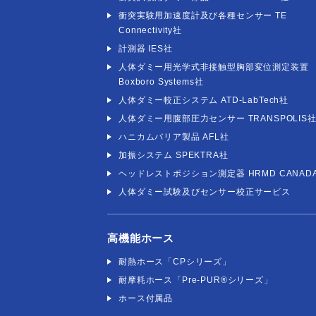
衝突実験用加速度計及び各種センサー TE
Connectivity社
計測器 IES社
人体ダミー用光学式非接触型胸部変位測定装置
Boxboro Systems社
人体ダミー較正システム ATD-LabTech社
人体ダミー用腹部圧力センサー TRANSPOLIS
ハニカムバリア製品 AFL社
加振システム SPEKTRA社
ヘッドレストポジション測定器 HRMD CANAD
人体ダミー試験及びセンサー校正サービス
高機能ホース
耐熱ホース「CPシリーズ」
耐摩耗ホース「Pre-PUR®シリーズ」
ホース付属品