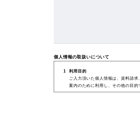
個人情報の取扱いについて
利用目的
ご入力頂いた個人情報は、資料請求
案内のために利用し、その他の目的
委託・第三者提供
ご入力頂いた個人情報は利用目的の
合を除き、個人情報を第三者に提供
法令などに基づく場合。
お客様の事前の承認、同意を得た
お客様及び第三者の生命、身体、