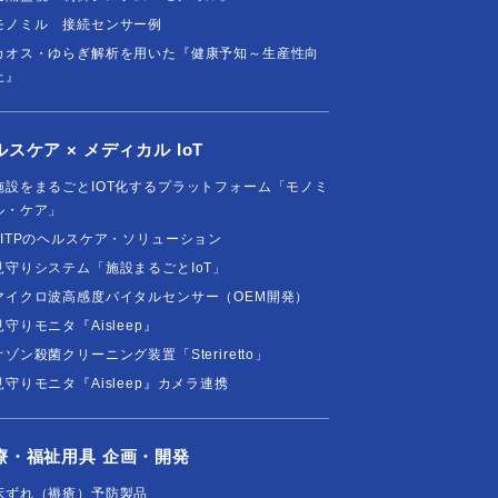
モノミル 接続センサー例
カオス・ゆらぎ解析を用いた『健康予知～生産性向
上』
ルスケア × メディカル IoT
施設をまるごとIOT化するプラットフォーム「モノミ
ル・ケア」
FITPのヘルスケア・ソリューション
見守りシステム「施設まるごとIoT」
マイクロ波高感度バイタルセンサー（OEM開発）
見守りモニタ『Aisleep』
オゾン殺菌クリーニング装置「Steriretto」
見守りモニタ『Aisleep』カメラ連携
療・福祉用具 企画・開発
床ずれ（褥瘡）予防製品