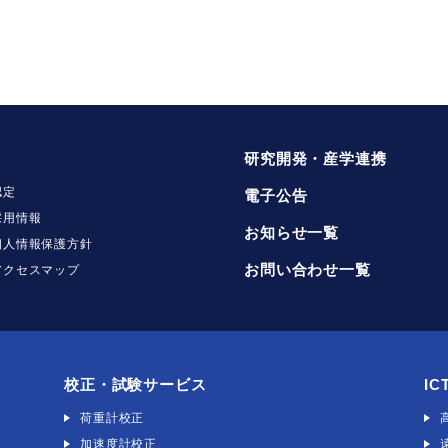
より事業が継承され個人情報を引き継ぐ場合。
について
る場合は、「
開示対象個人情報の周知及び開示等の請求について
」をご
式会社
研究開発・産学連携
認定
電子公告
採用情報
お知らせ一覧
個人情報保護方針
お問い合わせ一覧
アクセスマップ
校正・試験サービス
IC
荷重計校正
加速度計校正