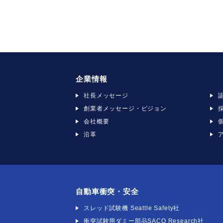
当社が合併、分社化、営業譲渡に
個人情報の開示等及びお問い合わせ
個人情報に関して開示等を希望され
エフ・アイ・ティー・パシフィック株
個人情報保護管理者 人事総務部部長
（電話番号） 03-5820-7021
企業情報
社長メッセージ
創業者メッセージ・ビジョン
会社概要
沿革
自動車衝突・安全
スレッド試験機 Seattle Safety社
衝突試験用ダミー部品SACO Research社