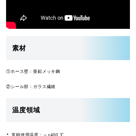
素材
①ホース壁：亜鉛メッキ鋼
②シール部：ガラス繊維
温度領域
常時使用温度：～+400 ℃