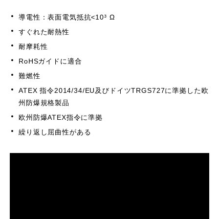
導電性：表面電気抵抗<10³ Ω
すぐれた耐熱性
耐摩耗性
RoHSガイドに適合
難燃性
ATEX 指令2014/34/EU及びドイツTRGS727に準拠した欧
州防爆規格製品
欧州防爆ATEX指令に準拠
繰り返し屈曲性がある