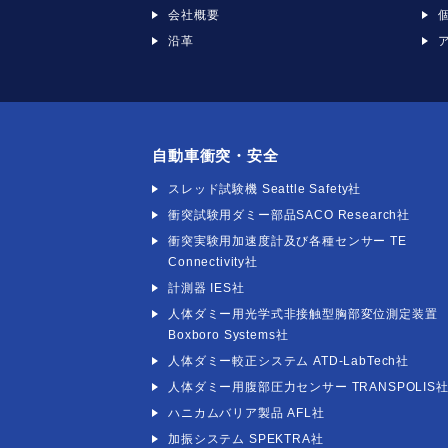
会社概要
沿革
自動車衝突・安全
スレッド試験機 Seattle Safety社
衝突試験用ダミー部品SACO Research社
衝突実験用加速度計及び各種センサー TE
Connectivity社
計測器 IES社
人体ダミー用光学式非接触型胸部変位測定装置
Boxboro Systems社
人体ダミー較正システム ATD-LabTech社
人体ダミー用腹部圧力センサー TRANSPOLIS
ハニカムバリア製品 AFL社
加振システム SPEKTRA社