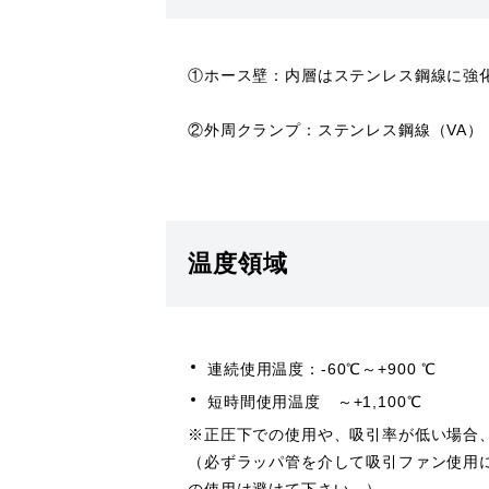
①ホース壁：内層はステンレス鋼線に強
②外周クランプ：ステンレス鋼線（VA）
温度領域
連続使用温度：-60℃～+900 ℃
短時間使用温度 ～+1,100℃
※正圧下での使用や、吸引率が低い場合
（必ずラッパ管を介して吸引ファン使用