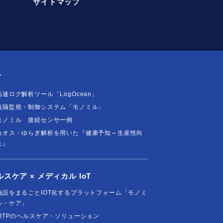
サイトマップ
T
高速ログ解析ツール「LogOcean」
遠隔監視・制御システム「モノミル」
モノミル 接続センサー例
カオス・ゆらぎ解析を用いた『健康予知～生産性向
上』
ルスケア × メディカル IoT
施設をまるごとIOT化するプラットフォーム「モノミ
ル・ケア」
FITPのヘルスケア・ソリューション