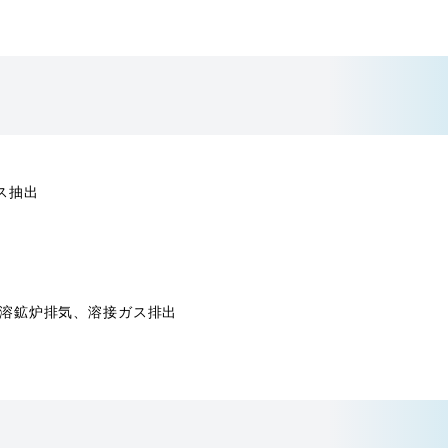
ス抽出
、溶鉱炉排気、溶接ガス排出